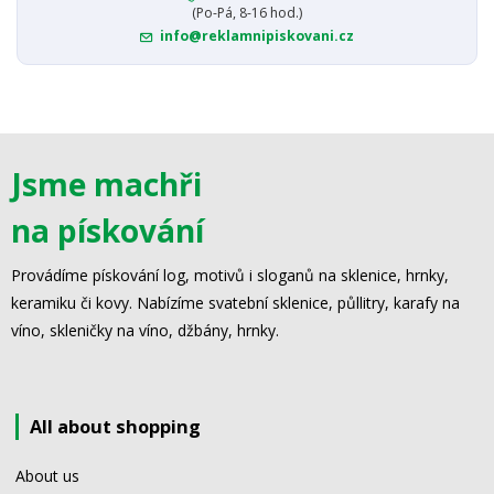
(Po-Pá, 8-16 hod.)
info@reklamnipiskovani.cz
Jsme machři
na pískování
Provádíme pískování log, motivů i sloganů na sklenice, hrnky,
keramiku či kovy. Nabízíme svatební sklenice, půllitry, karafy na
víno, skleničky na víno, džbány, hrnky.
All about shopping
About us