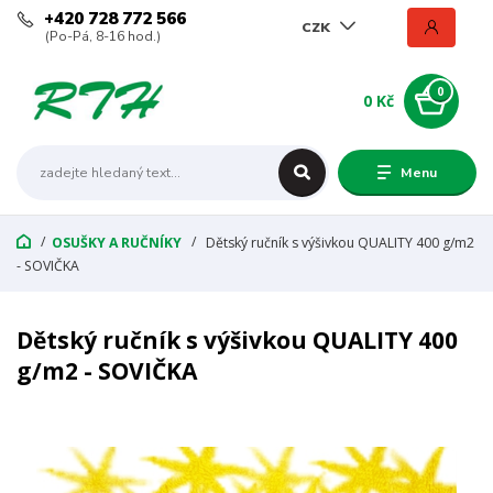
+420 728 772 566
CZK
(Po-Pá, 8-16 hod.)
0
0 Kč
Menu
OSUŠKY A RUČNÍKY
Dětský ručník s výšivkou QUALITY 400 g/m2
- SOVIČKA
Dětský ručník s výšivkou QUALITY 400
g/m2 - SOVIČKA