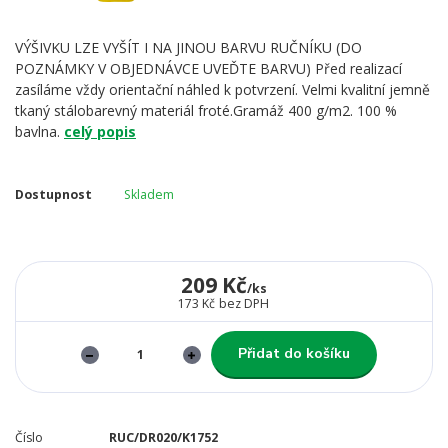
VÝŠIVKU LZE VYŠÍT I NA JINOU BARVU RUČNÍKU (DO
POZNÁMKY V OBJEDNÁVCE UVEĎTE BARVU) Před realizací
zasíláme vždy orientační náhled k potvrzení. Velmi kvalitní jemně
tkaný stálobarevný materiál froté.Gramáž 400 g/m2. 100 %
bavlna.
celý popis
Dostupnost
Skladem
209 Kč
/
ks
173 Kč
bez DPH
Přidat do košíku
Číslo
RUC/DR020/K1752