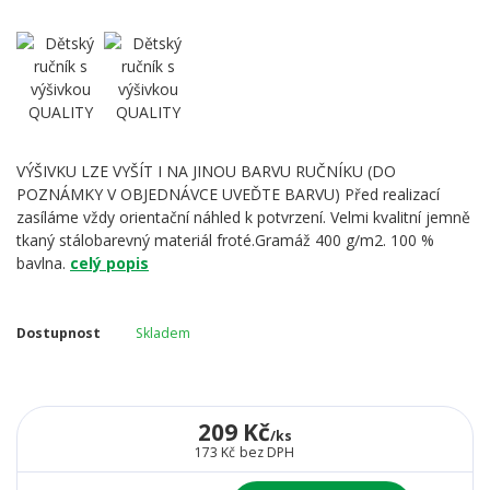
VÝŠIVKU LZE VYŠÍT I NA JINOU BARVU RUČNÍKU (DO
POZNÁMKY V OBJEDNÁVCE UVEĎTE BARVU) Před realizací
zasíláme vždy orientační náhled k potvrzení. Velmi kvalitní jemně
tkaný stálobarevný materiál froté.Gramáž 400 g/m2. 100 %
bavlna.
celý popis
Dostupnost
Skladem
209 Kč
/
ks
173 Kč
bez DPH