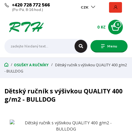
+420 728 772 566
CZK
(Po-Pá, 8-16 hod.)
0
0 Kč
Menu
OSUŠKY A RUČNÍKY
Dětský ručník s výšivkou QUALITY 400 g/m2
- BULLDOG
Dětský ručník s výšivkou QUALITY 400
g/m2 - BULLDOG