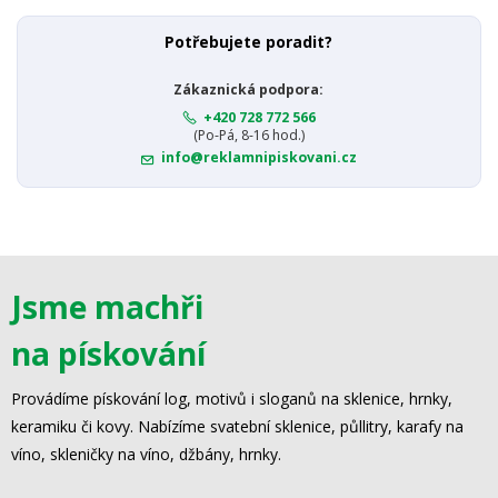
Potřebujete poradit?
Zákaznická podpora:
+420 728 772 566
(Po-Pá, 8-16 hod.)
info@reklamnipiskovani.cz
Jsme machři
na pískování
Provádíme pískování log, motivů i sloganů na sklenice, hrnky,
keramiku či kovy. Nabízíme svatební sklenice, půllitry, karafy na
víno, skleničky na víno, džbány, hrnky.