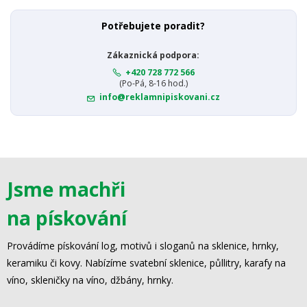
Potřebujete poradit?
Zákaznická podpora:
+420 728 772 566
(Po-Pá, 8-16 hod.)
info@reklamnipiskovani.cz
Jsme machři
na pískování
Provádíme pískování log, motivů i sloganů na sklenice, hrnky,
keramiku či kovy. Nabízíme svatební sklenice, půllitry, karafy na
víno, skleničky na víno, džbány, hrnky.