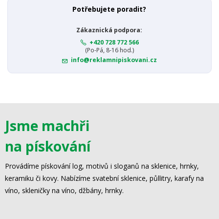
Potřebujete poradit?
Zákaznická podpora:
+420 728 772 566
(Po-Pá, 8-16 hod.)
info@reklamnipiskovani.cz
Jsme machři
na pískování
Provádíme pískování log, motivů i sloganů na sklenice, hrnky,
keramiku či kovy. Nabízíme svatební sklenice, půllitry, karafy na
víno, skleničky na víno, džbány, hrnky.