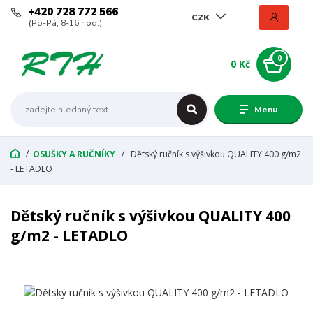
+420 728 772 566
CZK
(Po-Pá, 8-16 hod.)
0
0 Kč
Menu
OSUŠKY A RUČNÍKY
Dětský ručník s výšivkou QUALITY 400 g/m2
- LETADLO
Dětský ručník s výšivkou QUALITY 400
g/m2 - LETADLO