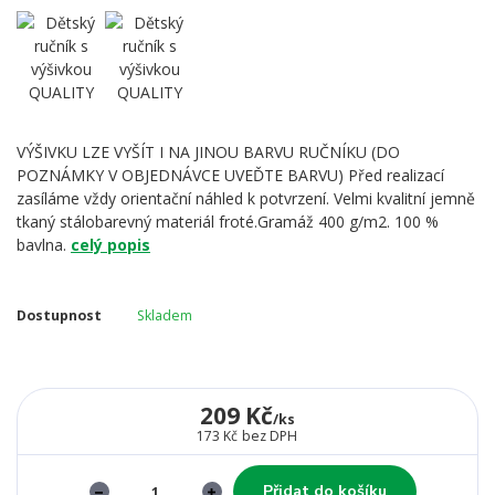
VÝŠIVKU LZE VYŠÍT I NA JINOU BARVU RUČNÍKU (DO
POZNÁMKY V OBJEDNÁVCE UVEĎTE BARVU) Před realizací
zasíláme vždy orientační náhled k potvrzení. Velmi kvalitní jemně
tkaný stálobarevný materiál froté.Gramáž 400 g/m2. 100 %
bavlna.
celý popis
Dostupnost
Skladem
209 Kč
/
ks
173 Kč
bez DPH
Přidat do košíku