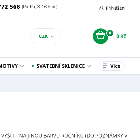
772 566
(Po-Pá, 8-16 hod.)
Přihlášení
0
0 Kč
CZK
Více
 MOTIVY
SVATEBNÍ SKLENICE
E VYŠÍT I NA JINOU BARVU RUČNÍKU (DO POZNÁMKY V