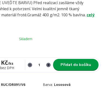
UVEĎTE BARVU) Před realizací zasíláme vždy
hled k potvrzení. Velmi kvalitní jemně tkaný
 materiál froté.Gramáž 400 g/m2. 100 % bavlna.
celý
Skladem
 Kč
/
ks
Přidat do košíku
bez DPH
RUC/DR091/V6
Barva:
Lososová