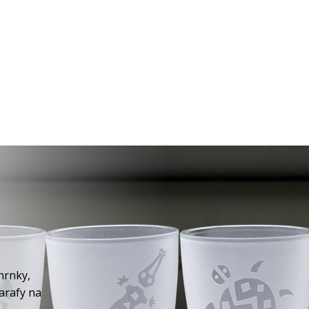
hrnky,
karafy na