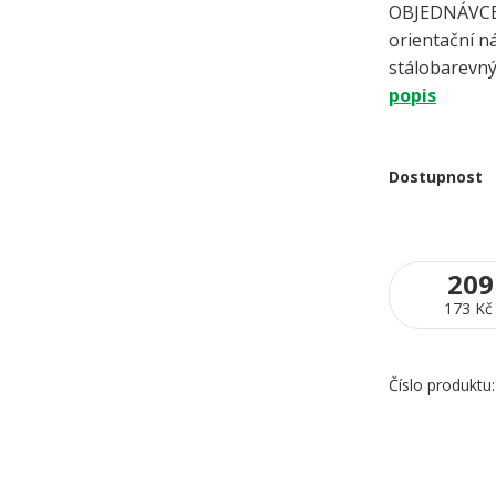
OBJEDNÁVCE 
orientační ná
stálobarevný
popis
Dostupnost
209
173 Kč
Číslo produktu: