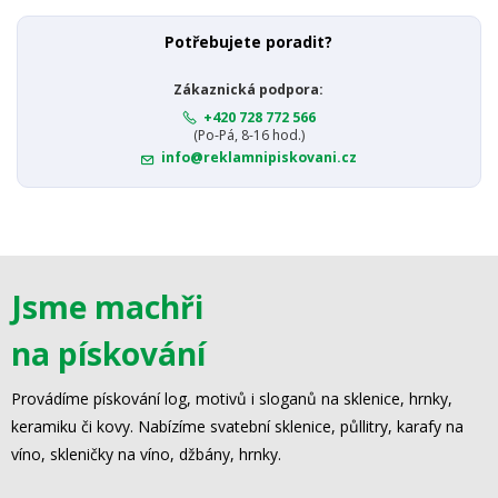
Potřebujete poradit?
Zákaznická podpora:
+420 728 772 566
(Po-Pá, 8-16 hod.)
info@reklamnipiskovani.cz
Jsme machři
na pískování
Provádíme pískování log, motivů i sloganů na sklenice, hrnky,
keramiku či kovy. Nabízíme svatební sklenice, půllitry, karafy na
víno, skleničky na víno, džbány, hrnky.