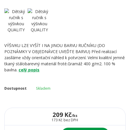
VÝŠIVKU LZE VYŠÍT I NA JINOU BARVU RUČNÍKU (DO
POZNÁMKY V OBJEDNÁVCE UVEĎTE BARVU) Před realizací
zasíláme vždy orientační náhled k potvrzení. Velmi kvalitní jemně
tkaný stálobarevný materiál froté.Gramáž 400 g/m2. 100 %
bavlna.
celý popis
Dostupnost
Skladem
209 Kč
/
ks
173 Kč
bez DPH