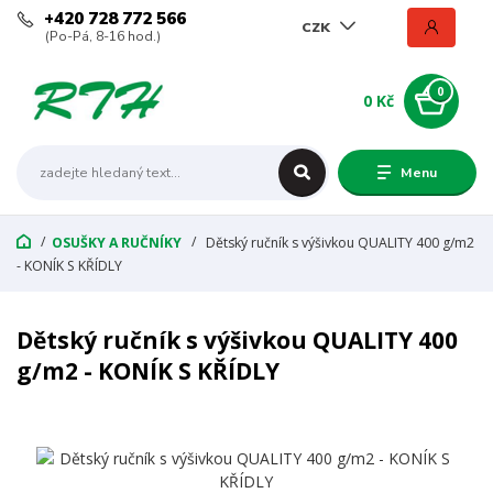
+420 728 772 566
CZK
(Po-Pá, 8-16 hod.)
0
0 Kč
Menu
OSUŠKY A RUČNÍKY
Dětský ručník s výšivkou QUALITY 400 g/m2
- KONÍK S KŘÍDLY
Dětský ručník s výšivkou QUALITY 400
g/m2 - KONÍK S KŘÍDLY