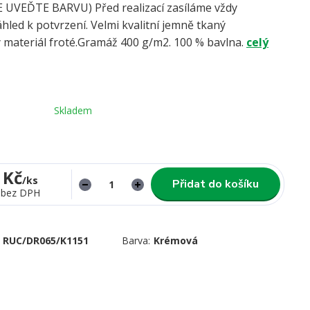
UVEĎTE BARVU) Před realizací zasíláme vždy
hled k potvrzení. Velmi kvalitní jemně tkaný
 materiál froté.Gramáž 400 g/m2. 100 % bavlna.
celý
Skladem
 Kč
/
ks
Přidat do košíku
bez DPH
RUC/DR065/K1151
Barva:
Krémová