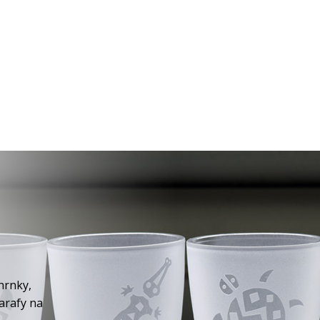
hrnky,
karafy na