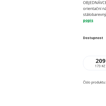
OBJEDNÁVCE 
orientační ná
stálobarevný
popis
Dostupnost
209
173 Kč
Číslo produktu: