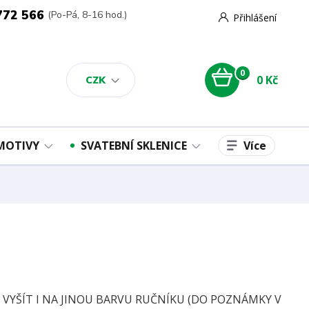
772 566
(Po-Pá, 8-16 hod.)
Přihlášení
0
0 Kč
CZK
Více
 MOTIVY
SVATEBNÍ SKLENICE
E VYŠÍT I NA JINOU BARVU RUČNÍKU (DO POZNÁMKY V