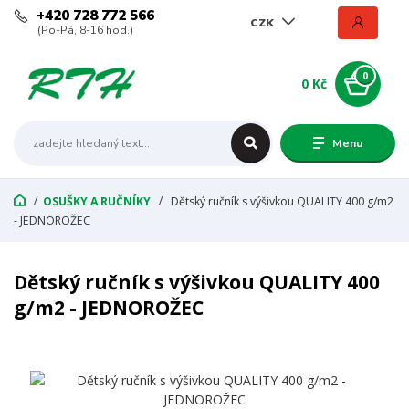
+420 728 772 566
CZK
(Po-Pá, 8-16 hod.)
0
0 Kč
Menu
OSUŠKY A RUČNÍKY
Dětský ručník s výšivkou QUALITY 400 g/m2
- JEDNOROŽEC
Dětský ručník s výšivkou QUALITY 400
g/m2 - JEDNOROŽEC