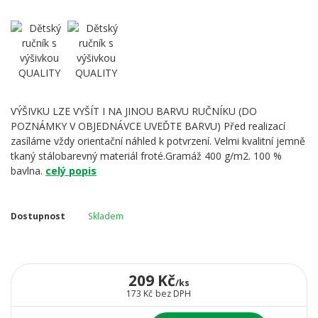
VÝŠIVKU LZE VYŠÍT I NA JINOU BARVU RUČNÍKU (DO
POZNÁMKY V OBJEDNÁVCE UVEĎTE BARVU) Před realizací
zasíláme vždy orientační náhled k potvrzení. Velmi kvalitní jemně
tkaný stálobarevný materiál froté.Gramáž 400 g/m2. 100 %
bavlna.
celý popis
Dostupnost
Skladem
209 Kč
/
ks
173 Kč
bez DPH