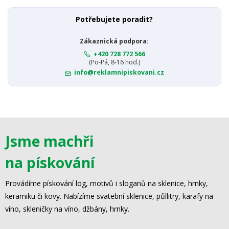
Potřebujete poradit?
Zákaznická podpora:
+420 728 772 566
(Po-Pá, 8-16 hod.)
info@reklamnipiskovani.cz
Jsme machři
na pískování
Provádíme pískování log, motivů i sloganů na sklenice, hrnky,
keramiku či kovy. Nabízíme svatební sklenice, půllitry, karafy na
víno, skleničky na víno, džbány, hrnky.