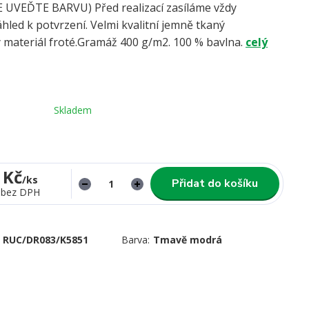
UVEĎTE BARVU) Před realizací zasíláme vždy
hled k potvrzení. Velmi kvalitní jemně tkaný
 materiál froté.Gramáž 400 g/m2. 100 % bavlna.
celý
Skladem
 Kč
/
ks
Přidat do košíku
bez DPH
RUC/DR083/K5851
Barva:
Tmavě modrá