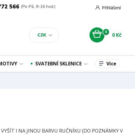
772 566
(Po-Pá, 8-16 hod.)
Přihlášení
0
0 Kč
CZK
Více
 MOTIVY
SVATEBNÍ SKLENICE
E VYŠÍT I NA JINOU BARVU RUČNÍKU (DO POZNÁMKY V