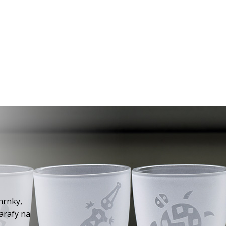
hrnky,
karafy na