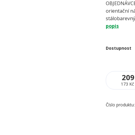
OBJEDNÁVCE 
orientační ná
stálobarevný
popis
Dostupnost
209
173 Kč
Číslo produktu: