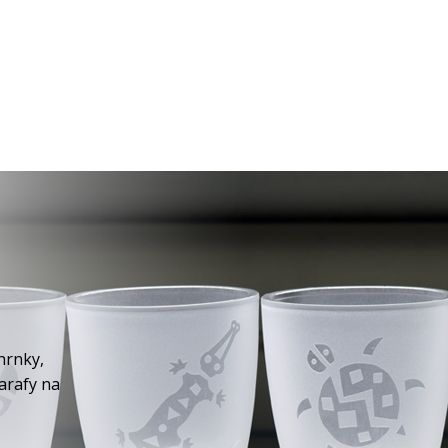
hrnky,
karafy na