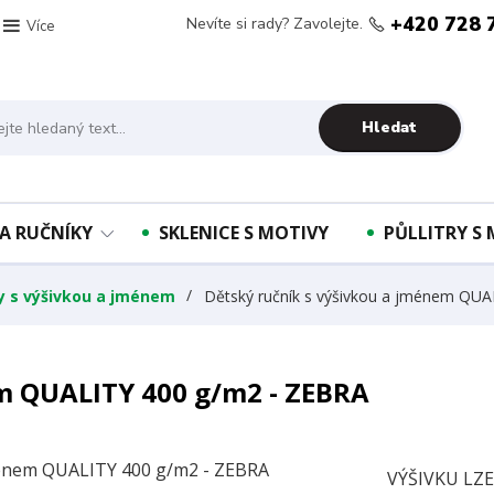
+420 728 
Nevíte si rady? Zavolejte.
Více
Hledat
A RUČNÍKY
SKLENICE S MOTIVY
PŮLLITRY S
ky s výšivkou a jménem
Dětský ručník s výšivkou a jménem QUA
em QUALITY 400 g/m2 - ZEBRA
VÝŠIVKU LZ