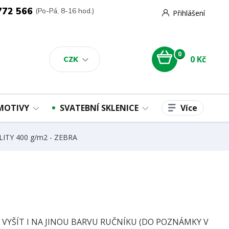
772 566
(Po-Pá, 8-16 hod.)
Přihlášení
0
0 Kč
CZK
Více
 MOTIVY
SVATEBNÍ SKLENICE
LITY 400 g/m2 - ZEBRA
E VYŠÍT I NA JINOU BARVU RUČNÍKU (DO POZNÁMKY V