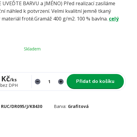
UVEĎTE BARVU a JMÉNO) Před realizací zasíláme
ní náhled k potvrzení. Velmi kvalitní jemně tkaný
 materiál froté.Gramáž 400 g/m2. 100 % bavlna.
celý
Skladem
 Kč
/
ks
Přidat do košíku
bez DPH
RUC/DR095/J/K8430
Barva:
Grafitová