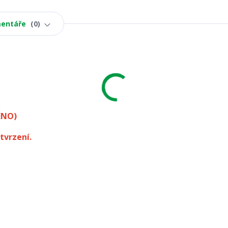
entáře
0
ÉNO)
tvrzení.