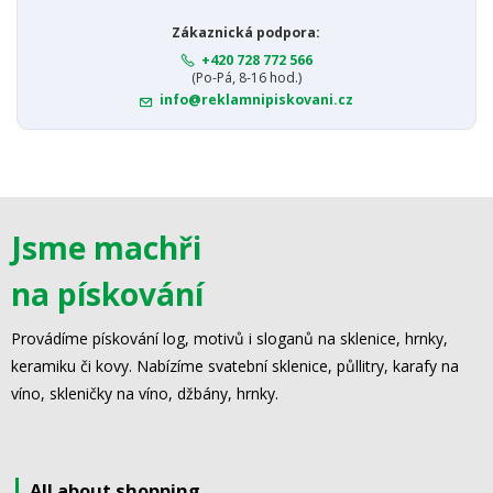
Zákaznická podpora:
+420 728 772 566
(Po-Pá, 8-16 hod.)
info@reklamnipiskovani.cz
Jsme machři
na pískování
Provádíme pískování log, motivů i sloganů na sklenice, hrnky,
keramiku či kovy. Nabízíme svatební sklenice, půllitry, karafy na
víno, skleničky na víno, džbány, hrnky.
All about shopping