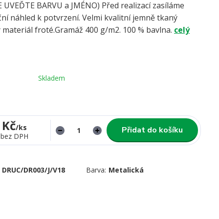
UVEĎTE BARVU a JMÉNO) Před realizací zasíláme
ní náhled k potvrzení. Velmi kvalitní jemně tkaný
 materiál froté.Gramáž 400 g/m2. 100 % bavlna.
celý
Skladem
 Kč
/
ks
Přidat do košíku
bez DPH
DRUC/DR003/J/V18
Barva:
Metalická