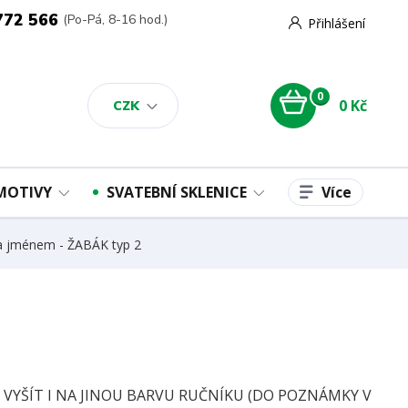
772 566
(Po-Pá, 8-16 hod.)
Přihlášení
0
0 Kč
CZK
Více
 MOTIVY
SVATEBNÍ SKLENICE
 a jménem - ŽABÁK typ 2
E VYŠÍT I NA JINOU BARVU RUČNÍKU (DO POZNÁMKY V