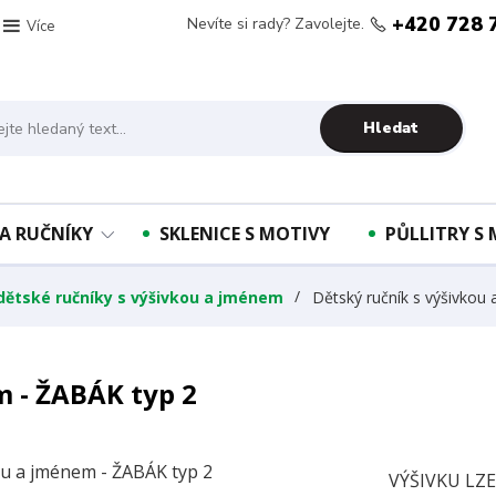
+420 728 
Nevíte si rady? Zavolejte.
Více
Hledat
A RUČNÍKY
SKLENICE S MOTIVY
PŮLLITRY S
 dětské ručníky s výšivkou a jménem
Dětský ručník s výšivkou
m - ŽABÁK typ 2
VÝŠIVKU LZ