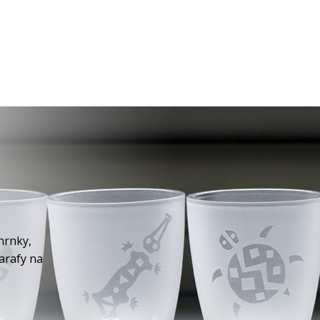
hrnky,
karafy na