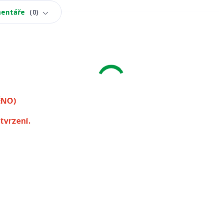
entáře
0
ÉNO)
tvrzení.