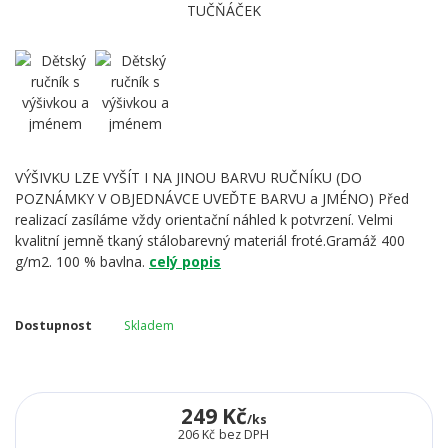
VÝŠIVKU LZE VYŠÍT I NA JINOU BARVU RUČNÍKU (DO
POZNÁMKY V OBJEDNÁVCE UVEĎTE BARVU a JMÉNO) Před
realizací zasíláme vždy orientační náhled k potvrzení. Velmi
kvalitní jemně tkaný stálobarevný materiál froté.Gramáž 400
g/m2. 100 % bavlna.
celý popis
Dostupnost
Skladem
249 Kč
/
ks
206 Kč
bez DPH