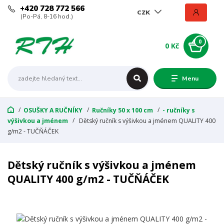
+420 728 772 566
CZK
(Po-Pá, 8-16 hod.)
0
0 Kč
Menu
OSUŠKY A RUČNÍKY
Ručníky 50 x 100 cm
- ručníky s
výšivkou a jménem
Dětský ručník s výšivkou a jménem QUALITY 400
g/m2 - TUČŇÁČEK
Dětský ručník s výšivkou a jménem
QUALITY 400 g/m2 - TUČŇÁČEK