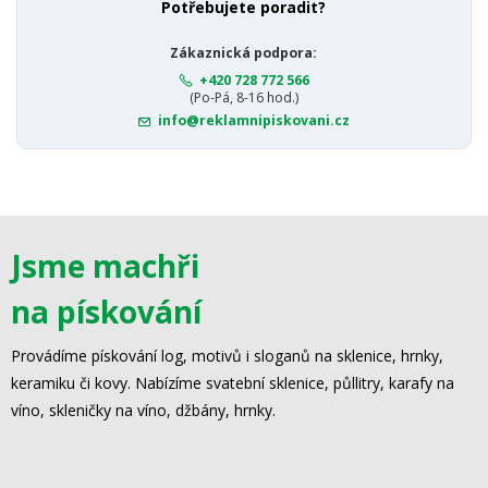
Potřebujete poradit?
Zákaznická podpora:
+420 728 772 566
(Po-Pá, 8-16 hod.)
info@reklamnipiskovani.cz
Jsme machři
na pískování
Provádíme pískování log, motivů i sloganů na sklenice, hrnky,
keramiku či kovy. Nabízíme svatební sklenice, půllitry, karafy na
víno, skleničky na víno, džbány, hrnky.