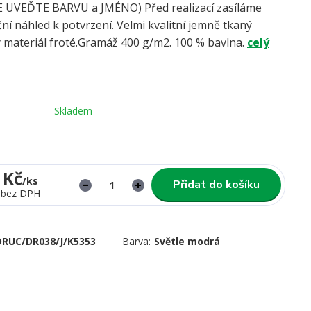
UVEĎTE BARVU a JMÉNO) Před realizací zasíláme
ní náhled k potvrzení. Velmi kvalitní jemně tkaný
 materiál froté.Gramáž 400 g/m2. 100 % bavlna.
celý
Skladem
 Kč
/
ks
Přidat do košíku
bez DPH
DRUC/DR038/J/K5353
Barva:
Světle modrá