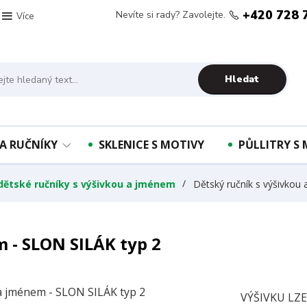
+420 728 
Nevíte si rady? Zavolejte.
Více
Hledat
A RUČNÍKY
SKLENICE S MOTIVY
PŮLLITRY S
 dětské ručníky s výšivkou a jménem
Dětský ručník s výšivkou
 - SLON SILÁK typ 2
VÝŠIVKU LZ