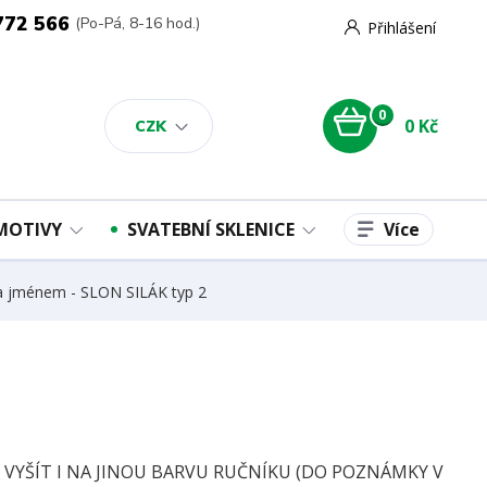
772 566
(Po-Pá, 8-16 hod.)
Přihlášení
0
0 Kč
CZK
Více
 MOTIVY
SVATEBNÍ SKLENICE
 a jménem - SLON SILÁK typ 2
E VYŠÍT I NA JINOU BARVU RUČNÍKU (DO POZNÁMKY V