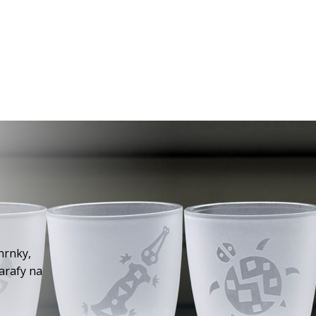
hrnky,
karafy na