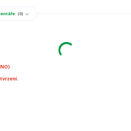
entáře
0
ÉNO)
tvrzení.