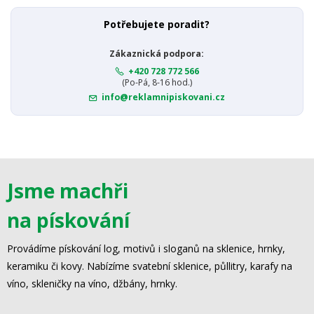
Potřebujete poradit?
Zákaznická podpora:
+420 728 772 566
(Po-Pá, 8-16 hod.)
info@reklamnipiskovani.cz
Jsme machři
na pískování
Provádíme pískování log, motivů i sloganů na sklenice, hrnky,
keramiku či kovy. Nabízíme svatební sklenice, půllitry, karafy na
víno, skleničky na víno, džbány, hrnky.