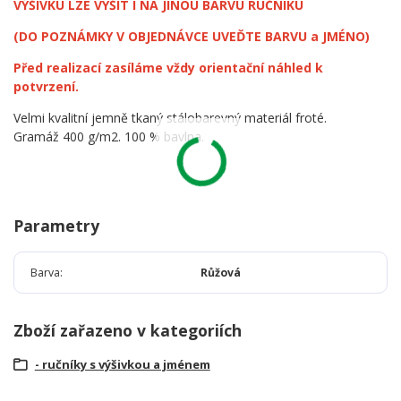
VÝŠIVKU LZE VYŠÍT I NA JINOU BARVU RUČNÍKU
(DO POZNÁMKY V OBJEDNÁVCE UVEĎTE BARVU a JMÉNO)
Před realizací zasíláme vždy orientační náhled k
potvrzení.
Velmi kvalitní jemně tkaný stálobarevný materiál froté.
Gramáž 400 g/m2. 100 % bavlna.
Parametry
Barva
Růžová
Zboží zařazeno v kategoriích
- ručníky s výšivkou a jménem