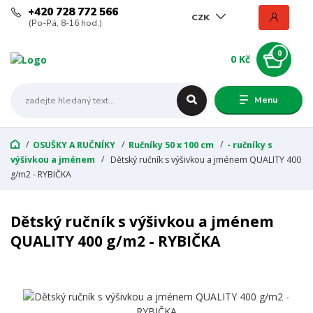
+420 728 772 566
CZK
(Po-Pá, 8-16 hod.)
0
0 Kč
Menu
OSUŠKY A RUČNÍKY
Ručníky 50 x 100 cm
- ručníky s
výšivkou a jménem
Dětský ručník s výšivkou a jménem QUALITY 400
g/m2 - RYBIČKA
Dětský ručník s výšivkou a jménem
QUALITY 400 g/m2 - RYBIČKA