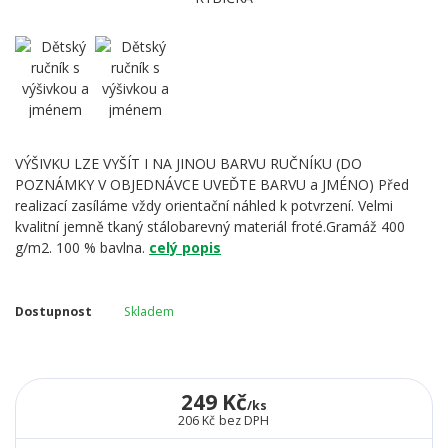
VÝŠIVKU LZE VYŠÍT I NA JINOU BARVU RUČNÍKU (DO
POZNÁMKY V OBJEDNÁVCE UVEĎTE BARVU a JMÉNO) Před
realizací zasíláme vždy orientační náhled k potvrzení. Velmi
kvalitní jemně tkaný stálobarevný materiál froté.Gramáž 400
g/m2. 100 % bavlna.
celý popis
Dostupnost
Skladem
249 Kč
/
ks
206 Kč
bez DPH