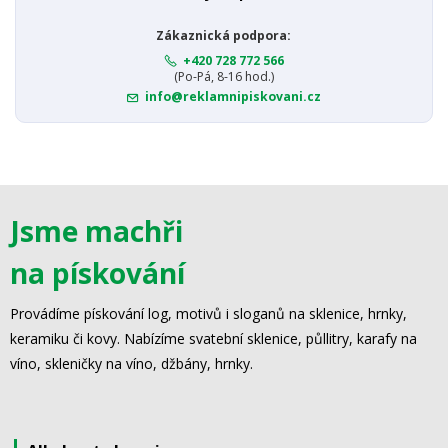
Zákaznická podpora:
+420 728 772 566
(Po-Pá, 8-16 hod.)
info@reklamnipiskovani.cz
Jsme machři
na pískování
Provádíme pískování log, motivů i sloganů na sklenice, hrnky,
keramiku či kovy. Nabízíme svatební sklenice, půllitry, karafy na
víno, skleničky na víno, džbány, hrnky.