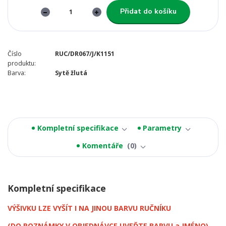
Přidat do košíku
Číslo
RUC/DR067/J/K1151
produktu:
Barva:
Sytě žlutá
Kompletní specifikace
Parametry
Komentáře
0
Kompletní specifikace
VÝŠIVKU LZE VYŠÍT I NA JINOU BARVU RUČNÍKU
(DO POZNÁMKY V OBJEDNÁVCE UVEĎTE BARVU a JMÉNO)