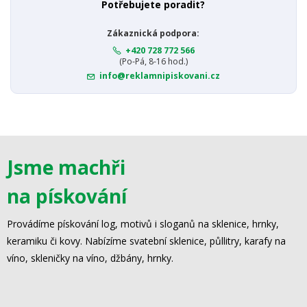
Potřebujete poradit?
Zákaznická podpora:
+420 728 772 566
(Po-Pá, 8-16 hod.)
info@reklamnipiskovani.cz
Jsme machři
na pískování
Provádíme pískování log, motivů i sloganů na sklenice, hrnky,
keramiku či kovy. Nabízíme svatební sklenice, půllitry, karafy na
víno, skleničky na víno, džbány, hrnky.