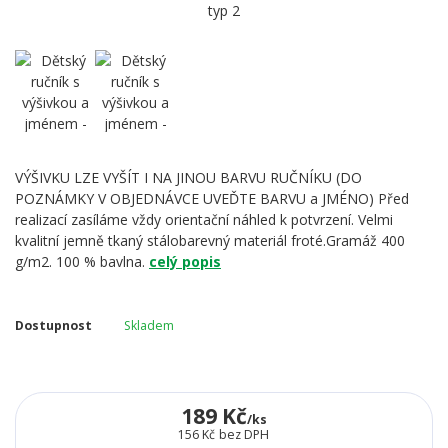
VÝŠIVKU LZE VYŠÍT I NA JINOU BARVU RUČNÍKU (DO
POZNÁMKY V OBJEDNÁVCE UVEĎTE BARVU a JMÉNO) Před
realizací zasíláme vždy orientační náhled k potvrzení. Velmi
kvalitní jemně tkaný stálobarevný materiál froté.Gramáž 400
g/m2. 100 % bavlna.
celý popis
Dostupnost
Skladem
189 Kč
/
ks
156 Kč
bez DPH