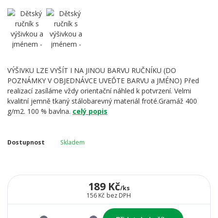
VÝŠIVKU LZE VYŠÍT I NA JINOU BARVU RUČNÍKU (DO
POZNÁMKY V OBJEDNÁVCE UVEĎTE BARVU a JMÉNO) Před
realizací zasíláme vždy orientační náhled k potvrzení. Velmi
kvalitní jemně tkaný stálobarevný materiál froté.Gramáž 400
g/m2. 100 % bavlna.
celý popis
Dostupnost
Skladem
189 Kč
/
ks
156 Kč
bez DPH