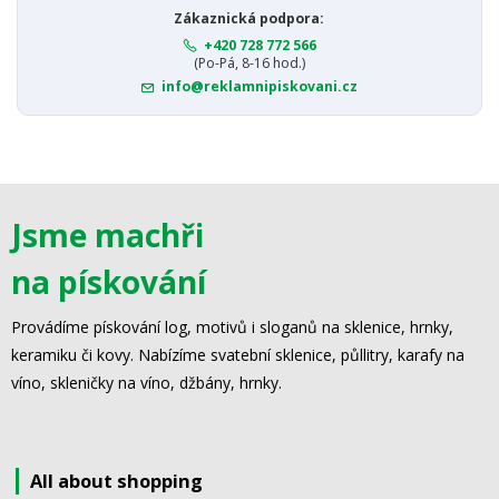
Zákaznická podpora:
+420 728 772 566
(Po-Pá, 8-16 hod.)
info@reklamnipiskovani.cz
Jsme machři
na pískování
Provádíme pískování log, motivů i sloganů na sklenice, hrnky,
keramiku či kovy. Nabízíme svatební sklenice, půllitry, karafy na
víno, skleničky na víno, džbány, hrnky.
All about shopping