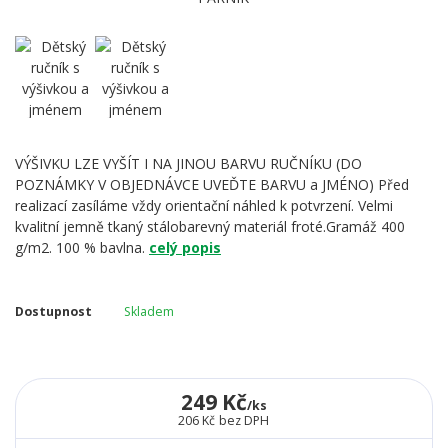
VÝŠIVKU LZE VYŠÍT I NA JINOU BARVU RUČNÍKU (DO
POZNÁMKY V OBJEDNÁVCE UVEĎTE BARVU a JMÉNO) Před
realizací zasíláme vždy orientační náhled k potvrzení. Velmi
kvalitní jemně tkaný stálobarevný materiál froté.Gramáž 400
g/m2. 100 % bavlna.
celý popis
Dostupnost
Skladem
249 Kč
/
ks
206 Kč
bez DPH