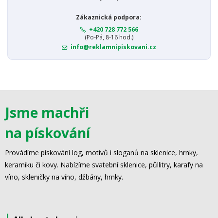
Zákaznická podpora:
+420 728 772 566
(Po-Pá, 8-16 hod.)
info@reklamnipiskovani.cz
Jsme machři
na pískování
Provádíme pískování log, motivů i sloganů na sklenice, hrnky,
keramiku či kovy. Nabízíme svatební sklenice, půllitry, karafy na
víno, skleničky na víno, džbány, hrnky.