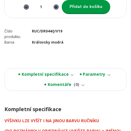
Přidat do košíku
Číslo
RUC/DR044/J/V19
produktu:
Barva:
Královsky modrá
Kompletní specifikace
Parametry
Komentáře
0
Kompletní specifikace
VÝŠIVKU LZE VYŠÍT I NA JINOU BARVU RUČNÍKU
(DO POZNÁMKY V OBJEDNÁVCE UVEĎTE BARVU a JMÉNO)