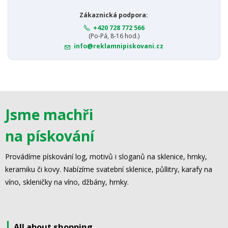
Zákaznická podpora:
+420 728 772 566
(Po-Pá, 8-16 hod.)
info@reklamnipiskovani.cz
Jsme machři
na pískování
Provádíme pískování log, motivů i sloganů na sklenice, hrnky,
keramiku či kovy. Nabízíme svatební sklenice, půllitry, karafy na
víno, skleničky na víno, džbány, hrnky.
All about shopping