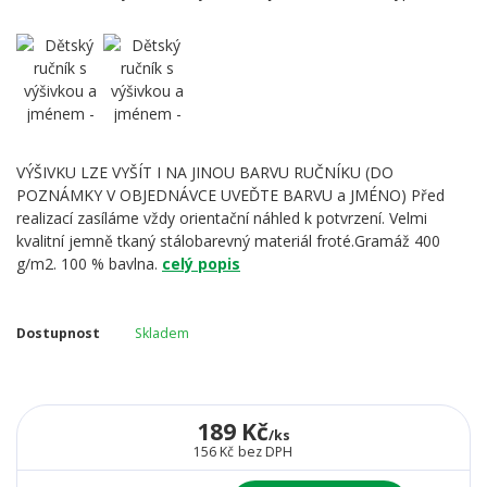
VÝŠIVKU LZE VYŠÍT I NA JINOU BARVU RUČNÍKU (DO
POZNÁMKY V OBJEDNÁVCE UVEĎTE BARVU a JMÉNO) Před
realizací zasíláme vždy orientační náhled k potvrzení. Velmi
kvalitní jemně tkaný stálobarevný materiál froté.Gramáž 400
g/m2. 100 % bavlna.
celý popis
Dostupnost
Skladem
189 Kč
/
ks
156 Kč
bez DPH