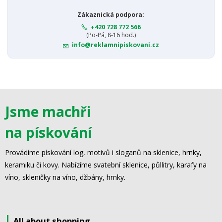
Zákaznická podpora:
+420 728 772 566
(Po-Pá, 8-16 hod.)
info@reklamnipiskovani.cz
Jsme machři
na pískování
Provádíme pískování log, motivů i sloganů na sklenice, hrnky,
keramiku či kovy. Nabízíme svatební sklenice, půllitry, karafy na
víno, skleničky na víno, džbány, hrnky.
All about shopping