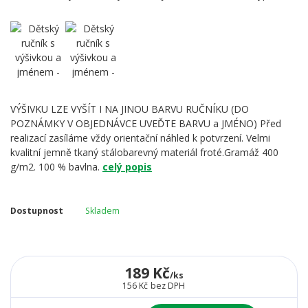
VÝŠIVKU LZE VYŠÍT I NA JINOU BARVU RUČNÍKU (DO
POZNÁMKY V OBJEDNÁVCE UVEĎTE BARVU a JMÉNO) Před
realizací zasíláme vždy orientační náhled k potvrzení. Velmi
kvalitní jemně tkaný stálobarevný materiál froté.Gramáž 400
g/m2. 100 % bavlna.
celý popis
Dostupnost
Skladem
189 Kč
/
ks
156 Kč
bez DPH