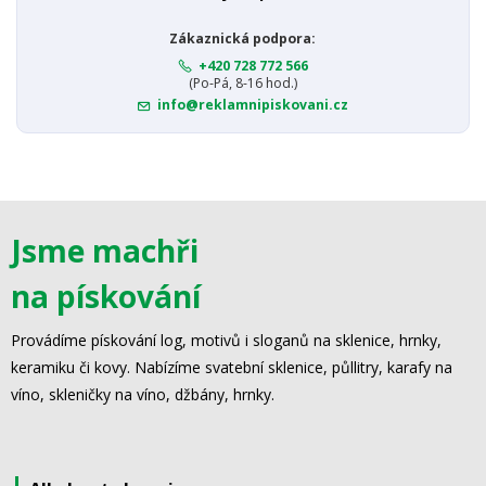
Zákaznická podpora:
+420 728 772 566
(Po-Pá, 8-16 hod.)
info@reklamnipiskovani.cz
Jsme machři
na pískování
Provádíme pískování log, motivů i sloganů na sklenice, hrnky,
keramiku či kovy. Nabízíme svatební sklenice, půllitry, karafy na
víno, skleničky na víno, džbány, hrnky.