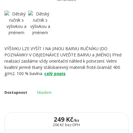
VÝŠIVKU LZE VYŠÍT I NA JINOU BARVU RUČNÍKU (DO
POZNÁMKY V OBJEDNÁVCE UVEĎTE BARVU a JMÉNO) Před
realizací zasíláme vždy orientační náhled k potvrzení. Velmi
kvalitní jemně tkaný stálobarevný materiál froté.Gramáž 400
g/m2. 100 % bavlna.
celý popis
Dostupnost
Skladem
249 Kč
/
ks
206 Kč
bez DPH