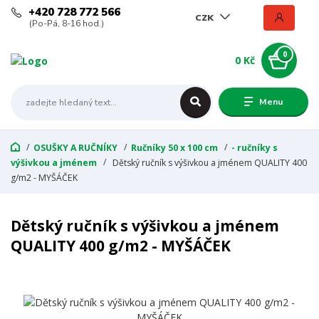
+420 728 772 566
CZK
(Po-Pá, 8-16 hod.)
0
0 Kč
Menu
OSUŠKY A RUČNÍKY
Ručníky 50 x 100 cm
- ručníky s
výšivkou a jménem
Dětský ručník s výšivkou a jménem QUALITY 400
g/m2 - MYŠÁČEK
Dětský ručník s výšivkou a jménem
QUALITY 400 g/m2 - MYŠÁČEK