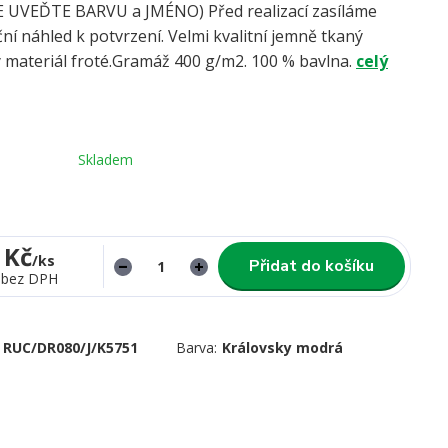
UVEĎTE BARVU a JMÉNO) Před realizací zasíláme
ní náhled k potvrzení. Velmi kvalitní jemně tkaný
 materiál froté.Gramáž 400 g/m2. 100 % bavlna.
celý
Skladem
 Kč
/
ks
Přidat do košíku
bez DPH
RUC/DR080/J/K5751
Barva:
Královsky modrá