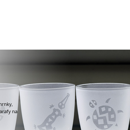
hrnky,
karafy na