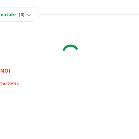
entáře
0
ÉNO)
tvrzení.