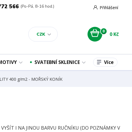
772 566
(Po-Pá, 8-16 hod.)
Přihlášení
0
0 Kč
CZK
Více
 MOTIVY
SVATEBNÍ SKLENICE
ALITY 400 g/m2 - MOŘSKÝ KONÍK
E VYŠÍT I NA JINOU BARVU RUČNÍKU (DO POZNÁMKY V