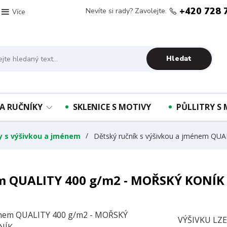
+420 728 
Nevíte si rady? Zavolejte.
Více
Hledat
A RUČNÍKY
SKLENICE S MOTIVY
PŮLLITRY S
ky s výšivkou a jménem
Dětský ručník s výšivkou a jménem QU
em QUALITY 400 g/m2 - MOŘSKÝ KONÍK
VÝŠIVKU LZ