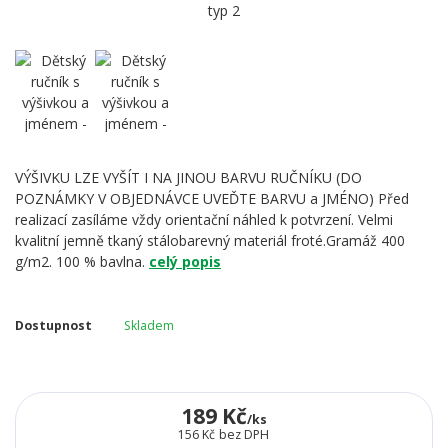
VÝŠIVKU LZE VYŠÍT I NA JINOU BARVU RUČNÍKU (DO
POZNÁMKY V OBJEDNÁVCE UVEĎTE BARVU a JMÉNO) Před
realizací zasíláme vždy orientační náhled k potvrzení. Velmi
kvalitní jemně tkaný stálobarevný materiál froté.Gramáž 400
g/m2. 100 % bavlna.
celý popis
Dostupnost
Skladem
189 Kč
/
ks
156 Kč
bez DPH