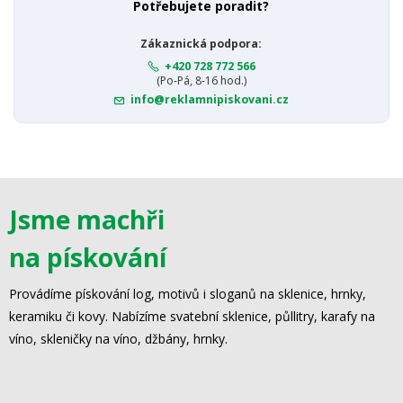
Potřebujete poradit?
Zákaznická podpora:
+420 728 772 566
(Po-Pá, 8-16 hod.)
info@reklamnipiskovani.cz
Jsme machři
na pískování
Provádíme pískování log, motivů i sloganů na sklenice, hrnky,
keramiku či kovy. Nabízíme svatební sklenice, půllitry, karafy na
víno, skleničky na víno, džbány, hrnky.