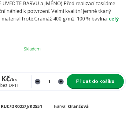
UVEĎTE BARVU a JMÉNO) Před realizací zasíláme
ní náhled k potvrzení. Velmi kvalitní jemně tkaný
 materiál froté.Gramáž 400 g/m2. 100 % bavlna.
celý
Skladem
 Kč
/
ks
Přidat do košíku
bez DPH
RUC/DR022/J/K2551
Barva:
Oranžová