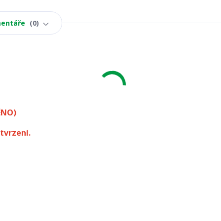
entáře
0
ÉNO)
tvrzení.