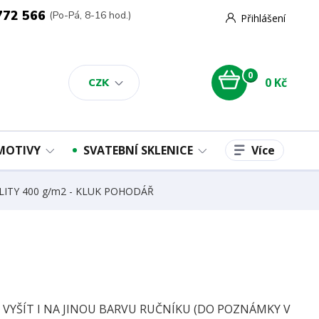
772 566
(Po-Pá, 8-16 hod.)
Přihlášení
0
0 Kč
CZK
Více
 MOTIVY
SVATEBNÍ SKLENICE
UALITY 400 g/m2 - KLUK POHODÁŘ
E VYŠÍT I NA JINOU BARVU RUČNÍKU (DO POZNÁMKY V