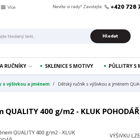
+420 728 
Nevíte si rady? Zavolejte.
Více
Hledat
A RUČNÍKY
SKLENICE S MOTIVY
PŮLLITRY S
ky s výšivkou a jménem
Dětský ručník s výšivkou a jménem Q
em QUALITY 400 g/m2 - KLUK POHODÁŘ
VÝŠIVKU LZ