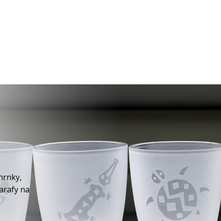
hrnky,
karafy na