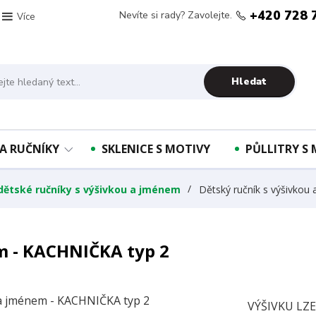
+420 728 
Nevíte si rady? Zavolejte.
Více
Hledat
A RUČNÍKY
SKLENICE S MOTIVY
PŮLLITRY S
 dětské ručníky s výšivkou a jménem
Dětský ručník s výšivkou
m - KACHNIČKA typ 2
VÝŠIVKU LZ