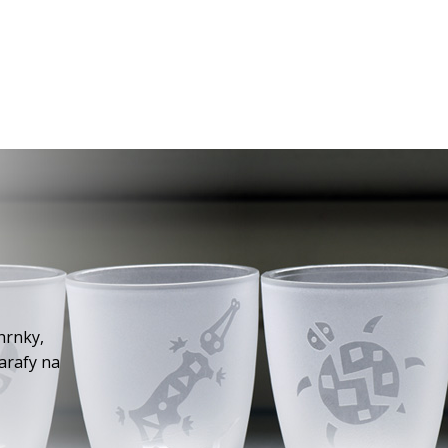
hrnky,
karafy na