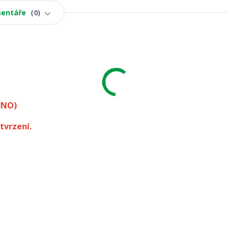
entáře
0
ÉNO)
tvrzení.