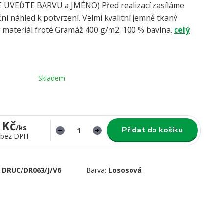
UVEĎTE BARVU a JMÉNO) Před realizací zasíláme
ní náhled k potvrzení. Velmi kvalitní jemně tkaný
 materiál froté.Gramáž 400 g/m2. 100 % bavlna.
celý
Skladem
 Kč
/
ks
Přidat do košíku
bez DPH
DRUC/DR063/J/V6
Barva:
Lososová