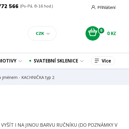
772 566
(Po-Pá, 8-16 hod.)
Přihlášení
0
0 Kč
CZK
Více
 MOTIVY
SVATEBNÍ SKLENICE
 a jménem - KACHNIČKA typ 2
E VYŠÍT I NA JINOU BARVU RUČNÍKU (DO POZNÁMKY V