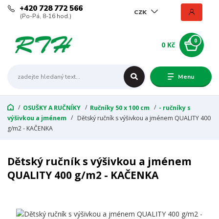
+420 728 772 566
CZK
(Po-Pá, 8-16 hod.)
0
0 Kč
Menu
OSUŠKY A RUČNÍKY
Ručníky 50 x 100 cm
- ručníky s
výšivkou a jménem
Dětský ručník s výšivkou a jménem QUALITY 400
g/m2 - KAČENKA
Dětský ručník s výšivkou a jménem
QUALITY 400 g/m2 - KAČENKA