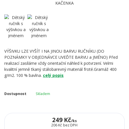
VÝŠIVKU LZE VYŠÍT I NA JINOU BARVU RUČNÍKU (DO
POZNÁMKY V OBJEDNÁVCE UVEĎTE BARVU a JMÉNO) Před
realizací zasíláme vždy orientační náhled k potvrzení. Velmi
kvalitní jemně tkaný stálobarevný materiál froté.Gramáž 400
g/m2. 100 % bavlna.
celý popis
Dostupnost
Skladem
249 Kč
/
ks
206 Kč
bez DPH