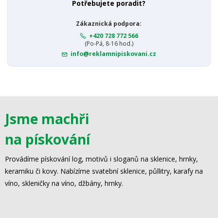
Potřebujete poradit?
Zákaznická podpora:
+420 728 772 566
(Po-Pá, 8-16 hod.)
info@reklamnipiskovani.cz
Jsme machři
na pískování
Provádíme pískování log, motivů i sloganů na sklenice, hrnky,
keramiku či kovy. Nabízíme svatební sklenice, půllitry, karafy na
víno, skleničky na víno, džbány, hrnky.