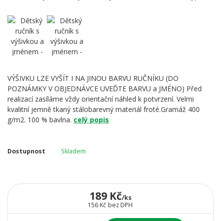
VÝŠIVKU LZE VYŠÍT I NA JINOU BARVU RUČNÍKU (DO
POZNÁMKY V OBJEDNÁVCE UVEĎTE BARVU a JMÉNO) Před
realizací zasíláme vždy orientační náhled k potvrzení. Velmi
kvalitní jemně tkaný stálobarevný materiál froté.Gramáž 400
g/m2. 100 % bavlna.
celý popis
Dostupnost
Skladem
189 Kč
/
ks
156 Kč
bez DPH