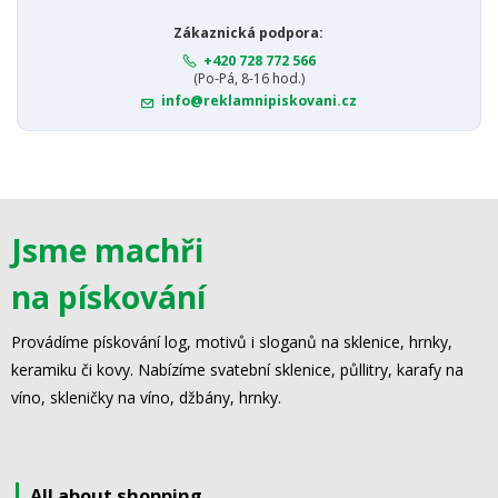
Zákaznická podpora:
+420 728 772 566
(Po-Pá, 8-16 hod.)
info@reklamnipiskovani.cz
Jsme machři
na pískování
Provádíme pískování log, motivů i sloganů na sklenice, hrnky,
keramiku či kovy. Nabízíme svatební sklenice, půllitry, karafy na
víno, skleničky na víno, džbány, hrnky.
All about shopping