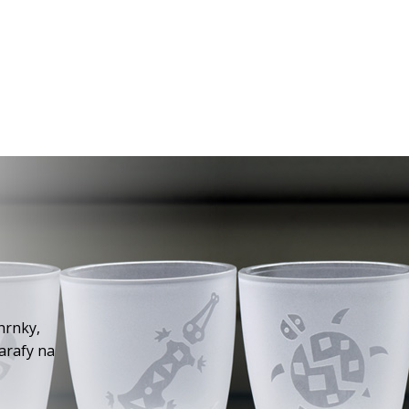
hrnky,
karafy na