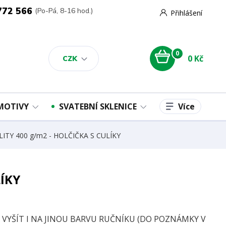
772 566
(Po-Pá, 8-16 hod.)
Přihlášení
0
0 Kč
CZK
Více
 MOTIVY
SVATEBNÍ SKLENICE
ALITY 400 g/m2 - HOLČIČKA S CULÍKY
LÍKY
E VYŠÍT I NA JINOU BARVU RUČNÍKU (DO POZNÁMKY V