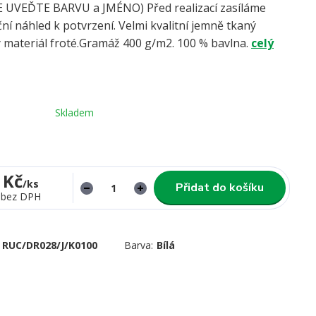
UVEĎTE BARVU a JMÉNO) Před realizací zasíláme
ní náhled k potvrzení. Velmi kvalitní jemně tkaný
 materiál froté.Gramáž 400 g/m2. 100 % bavlna.
celý
Skladem
 Kč
/
ks
Přidat do košíku
bez DPH
RUC/DR028/J/K0100
Barva:
Bílá