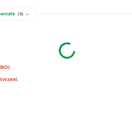
entáře
0
ÉNO)
tvrzení.