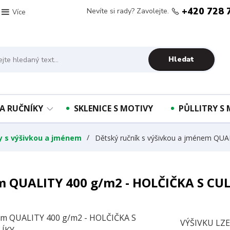
+420 728 
Nevíte si rady? Zavolejte.
Více
Hledat
A RUČNÍKY
SKLENICE S MOTIVY
PŮLLITRY S
ky s výšivkou a jménem
Dětský ručník s výšivkou a jménem QU
m QUALITY 400 g/m2 - HOLČIČKA S CU
VÝŠIVKU LZ