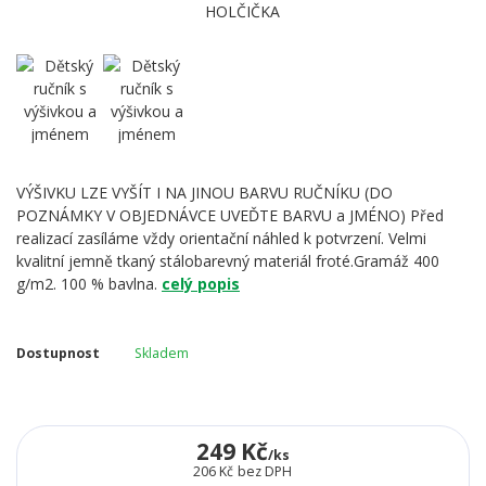
VÝŠIVKU LZE VYŠÍT I NA JINOU BARVU RUČNÍKU (DO
POZNÁMKY V OBJEDNÁVCE UVEĎTE BARVU a JMÉNO) Před
realizací zasíláme vždy orientační náhled k potvrzení. Velmi
kvalitní jemně tkaný stálobarevný materiál froté.Gramáž 400
g/m2. 100 % bavlna.
celý popis
Dostupnost
Skladem
249 Kč
/
ks
206 Kč
bez DPH