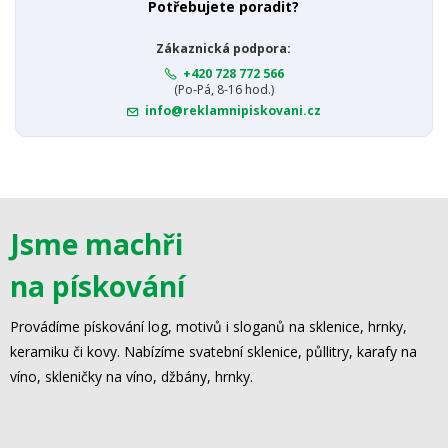
Potřebujete poradit?
Zákaznická podpora:
+420 728 772 566
(Po-Pá, 8-16 hod.)
info@reklamnipiskovani.cz
Jsme machři
na pískování
Provádíme pískování log, motivů i sloganů na sklenice, hrnky,
keramiku či kovy. Nabízíme svatební sklenice, půllitry, karafy na
víno, skleničky na víno, džbány, hrnky.