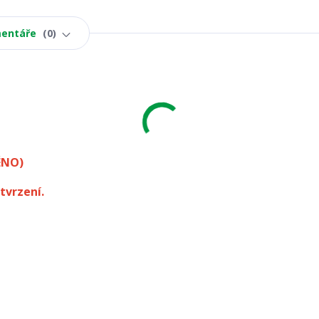
entáře
0
ÉNO)
tvrzení.