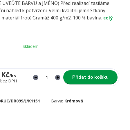
UVEĎTE BARVU a JMÉNO) Před realizací zasíláme
ní náhled k potvrzení. Velmi kvalitní jemně tkaný
 materiál froté.Gramáž 400 g/m2. 100 % bavlna.
celý
Skladem
 Kč
/
ks
Přidat do košíku
bez DPH
DRUC/DR099/J/K1151
Barva:
Krémová