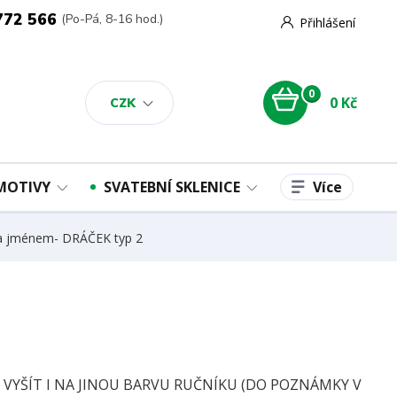
772 566
(Po-Pá, 8-16 hod.)
Přihlášení
0
0 Kč
CZK
Více
 MOTIVY
SVATEBNÍ SKLENICE
 a jménem- DRÁČEK typ 2
E VYŠÍT I NA JINOU BARVU RUČNÍKU (DO POZNÁMKY V