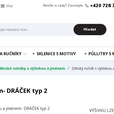
+420 728 
Nevíte si rady? Zavolejte.
Více
Hledat
A RUČNÍKY
SKLENICE S MOTIVY
PŮLLITRY S
 dětské ručníky s výšivkou a jménem
Dětský ručník s výšivkou
m- DRÁČEK typ 2
VÝŠIVKU LZ