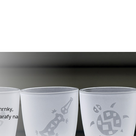
hrnky,
karafy na