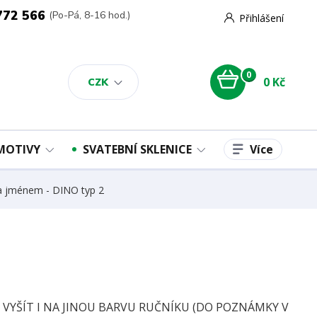
772 566
(Po-Pá, 8-16 hod.)
Přihlášení
0
0 Kč
CZK
Více
 MOTIVY
SVATEBNÍ SKLENICE
 a jménem - DINO typ 2
E VYŠÍT I NA JINOU BARVU RUČNÍKU (DO POZNÁMKY V