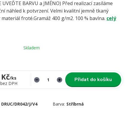
UVEĎTE BARVU a JMÉNO) Před realizací zasíláme
ní náhled k potvrzení. Velmi kvalitní jemně tkaný
 materiál froté.Gramáž 400 g/m2. 100 % bavlna.
celý
Skladem
 Kč
/
ks
Přidat do košíku
bez DPH
DRUC/DR042/J/V4
Barva:
Stříbrná