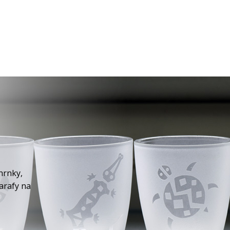
hrnky,
karafy na