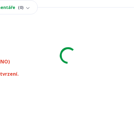
entáře
0
ÉNO)
tvrzení.