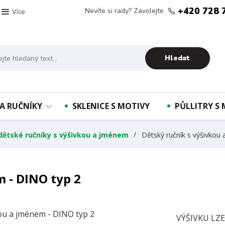
+420 728 
Nevíte si rady? Zavolejte.
Více
Hledat
A RUČNÍKY
SKLENICE S MOTIVY
PŮLLITRY S
 dětské ručníky s výšivkou a jménem
Dětský ručník s výšivkou
 - DINO typ 2
VÝŠIVKU LZ