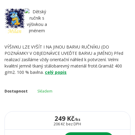
VÝŠIVKU LZE VYŠÍT I NA JINOU BARVU RUČNÍKU (DO
POZNÁMKY V OBJEDNÁVCE UVEĎTE BARVU a JMÉNO) Před
realizací zasíláme vždy orientační náhled k potvrzení. Velmi
kvalitní jemně tkaný stálobarevný materiál froté.Gramáž 400
g/m2. 100 % bavlna.
celý popis
Dostupnost
Skladem
249 Kč
/
ks
206 Kč
bez DPH