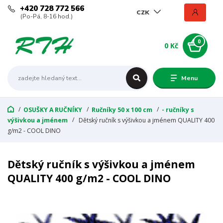
+420 728 772 566
CZK
(Po-Pá, 8-16 hod.)
0
0 Kč
Menu
OSUŠKY A RUČNÍKY
Ručníky 50 x 100 cm
- ručníky s
výšivkou a jménem
Dětský ručník s výšivkou a jménem QUALITY 400
g/m2 - COOL DINO
Dětský ručník s výšivkou a jménem
QUALITY 400 g/m2 - COOL DINO