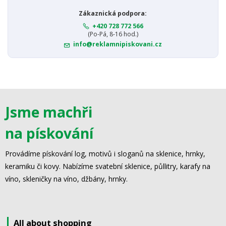
Zákaznická podpora:
+420 728 772 566
(Po-Pá, 8-16 hod.)
info@reklamnipiskovani.cz
Jsme machři
na pískování
Provádíme pískování log, motivů i sloganů na sklenice, hrnky,
keramiku či kovy. Nabízíme svatební sklenice, půllitry, karafy na
víno, skleničky na víno, džbány, hrnky.
All about shopping