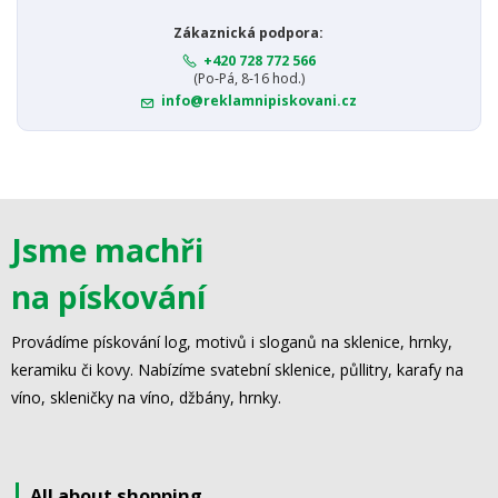
Zákaznická podpora:
+420 728 772 566
(Po-Pá, 8-16 hod.)
info@reklamnipiskovani.cz
Jsme machři
na pískování
Provádíme pískování log, motivů i sloganů na sklenice, hrnky,
keramiku či kovy. Nabízíme svatební sklenice, půllitry, karafy na
víno, skleničky na víno, džbány, hrnky.
All about shopping