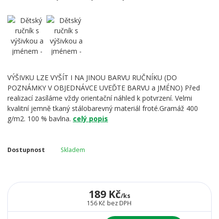
VÝŠIVKU LZE VYŠÍT I NA JINOU BARVU RUČNÍKU (DO
POZNÁMKY V OBJEDNÁVCE UVEĎTE BARVU a JMÉNO) Před
realizací zasíláme vždy orientační náhled k potvrzení. Velmi
kvalitní jemně tkaný stálobarevný materiál froté.Gramáž 400
g/m2. 100 % bavlna.
celý popis
Dostupnost
Skladem
189 Kč
/
ks
156 Kč
bez DPH