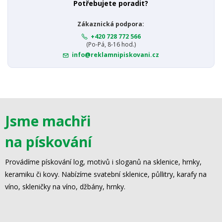
Potřebujete poradit?
Zákaznická podpora:
+420 728 772 566
(Po-Pá, 8-16 hod.)
info@reklamnipiskovani.cz
Jsme machři
na pískování
Provádíme pískování log, motivů i sloganů na sklenice, hrnky,
keramiku či kovy. Nabízíme svatební sklenice, půllitry, karafy na
víno, skleničky na víno, džbány, hrnky.