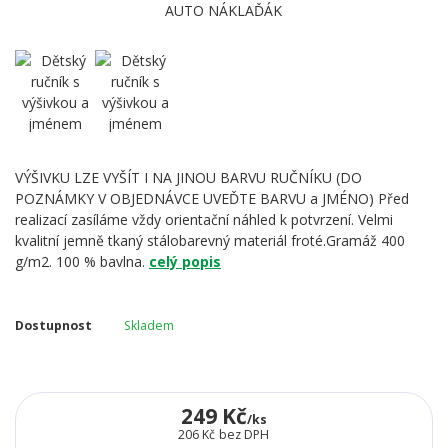
VÝŠIVKU LZE VYŠÍT I NA JINOU BARVU RUČNÍKU (DO
POZNÁMKY V OBJEDNÁVCE UVEĎTE BARVU a JMÉNO) Před
realizací zasíláme vždy orientační náhled k potvrzení. Velmi
kvalitní jemně tkaný stálobarevný materiál froté.Gramáž 400
g/m2. 100 % bavlna.
celý popis
Dostupnost
Skladem
249 Kč
/
ks
206 Kč
bez DPH