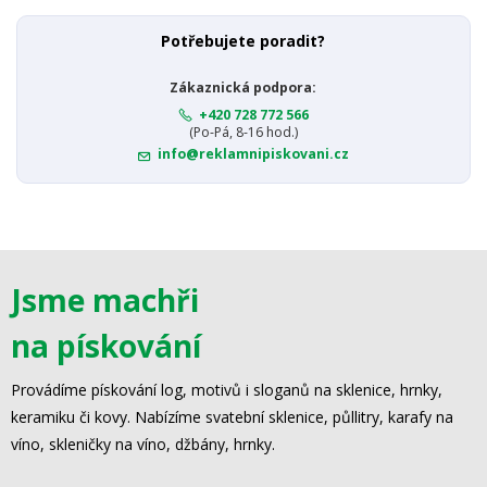
Potřebujete poradit?
Zákaznická podpora:
+420 728 772 566
(Po-Pá, 8-16 hod.)
info@reklamnipiskovani.cz
Jsme machři
na pískování
Provádíme pískování log, motivů i sloganů na sklenice, hrnky,
keramiku či kovy. Nabízíme svatební sklenice, půllitry, karafy na
víno, skleničky na víno, džbány, hrnky.