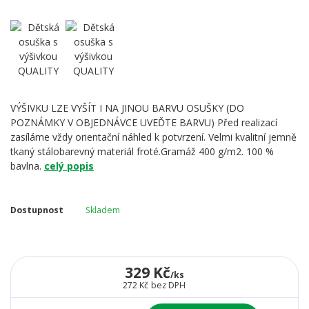
VÝŠIVKU LZE VYŠÍT I NA JINOU BARVU OSUŠKY (DO
POZNÁMKY V OBJEDNÁVCE UVEĎTE BARVU) Před realizací
zasíláme vždy orientační náhled k potvrzení. Velmi kvalitní jemně
tkaný stálobarevný materiál froté.Gramáž 400 g/m2. 100 %
bavlna.
celý popis
Dostupnost
Skladem
329 Kč
/
ks
272 Kč
bez DPH