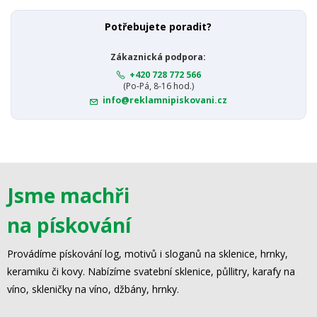
Potřebujete poradit?
Zákaznická podpora:
+420 728 772 566
(Po-Pá, 8-16 hod.)
info@reklamnipiskovani.cz
Jsme machři
na pískování
Provádíme pískování log, motivů i sloganů na sklenice, hrnky,
keramiku či kovy. Nabízíme svatební sklenice, půllitry, karafy na
víno, skleničky na víno, džbány, hrnky.