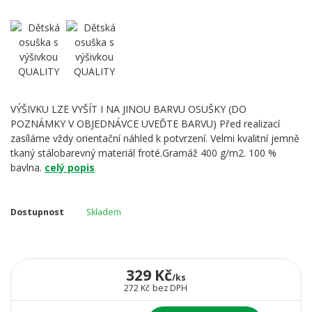
VÝŠIVKU LZE VYŠÍT I NA JINOU BARVU OSUŠKY (DO
POZNÁMKY V OBJEDNÁVCE UVEĎTE BARVU) Před realizací
zasíláme vždy orientační náhled k potvrzení. Velmi kvalitní jemně
tkaný stálobarevný materiál froté.Gramáž 400 g/m2. 100 %
bavlna.
celý popis
Dostupnost
Skladem
329 Kč
/
ks
272 Kč
bez DPH