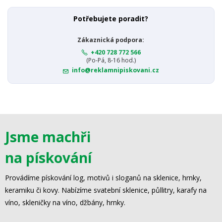
Potřebujete poradit?
Zákaznická podpora:
+420 728 772 566
(Po-Pá, 8-16 hod.)
info@reklamnipiskovani.cz
Jsme machři
na pískování
Provádíme pískování log, motivů i sloganů na sklenice, hrnky,
keramiku či kovy. Nabízíme svatební sklenice, půllitry, karafy na
víno, skleničky na víno, džbány, hrnky.