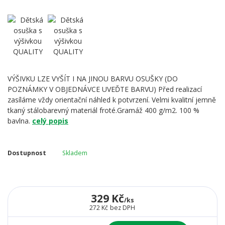
VÝŠIVKU LZE VYŠÍT I NA JINOU BARVU OSUŠKY (DO
POZNÁMKY V OBJEDNÁVCE UVEĎTE BARVU) Před realizací
zasíláme vždy orientační náhled k potvrzení. Velmi kvalitní jemně
tkaný stálobarevný materiál froté.Gramáž 400 g/m2. 100 %
bavlna.
celý popis
Dostupnost
Skladem
329 Kč
/
ks
272 Kč
bez DPH