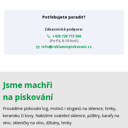
Potřebujete poradit?
Zákaznická podpora:
+420 728 772 566
(Po-Pá, 8-16 hod.)
info@reklamnipiskovani.cz
Jsme machři
na pískování
Provádíme pískování log, motivů i sloganů na sklenice, hrnky,
keramiku či kovy. Nabízíme svatební sklenice, půllitry, karafy na
víno, skleničky na víno, džbány, hrnky.