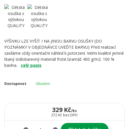
VÝŠIVKU LZE VYŠÍT I NA JINOU BARVU OSUŠKY (DO
POZNÁMKY V OBJEDNÁVCE UVEĎTE BARVU) Před realizací
zasíláme vždy orientační náhled k potvrzení. Velmi kvalitní jemně
tkaný stálobarevný materiál froté.Gramáž 400 g/m2. 100 %
bavlna.
celý popis
Dostupnost
Skladem
329 Kč
/
ks
272 Kč
bez DPH