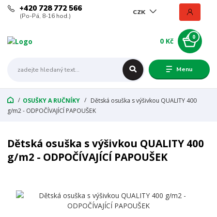
+420 728 772 566
CZK
(Po-Pá, 8-16 hod.)
0
0 Kč
Menu
OSUŠKY A RUČNÍKY
Dětská osuška s výšivkou QUALITY 400
g/m2 - ODPOČÍVAJÍCÍ PAPOUŠEK
Dětská osuška s výšivkou QUALITY 400
g/m2 - ODPOČÍVAJÍCÍ PAPOUŠEK