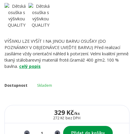
VÝŠIVKU LZE VYŠÍT I NA JINOU BARVU OSUŠKY (DO
POZNÁMKY V OBJEDNÁVCE UVEĎTE BARVU) Před realizací
zasíláme vždy orientační náhled k potvrzení. Velmi kvalitní jemně
tkaný stálobarevný materiál froté.Gramáž 400 g/m2. 100 %
bavlna.
celý popis
Dostupnost
Skladem
329 Kč
/
ks
272 Kč
bez DPH
Přidat do košíku