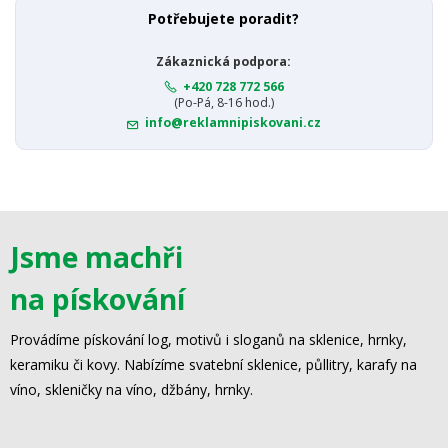
Potřebujete poradit?
Zákaznická podpora:
+420 728 772 566
(Po-Pá, 8-16 hod.)
info@reklamnipiskovani.cz
Jsme machři
na pískování
Provádíme pískování log, motivů i sloganů na sklenice, hrnky,
keramiku či kovy. Nabízíme svatební sklenice, půllitry, karafy na
víno, skleničky na víno, džbány, hrnky.