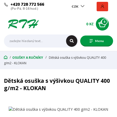
+420 728 772 566
CZK
(Po-Pá, 8-16 hod.)
0
0 Kč
Menu
OSUŠKY A RUČNÍKY
Dětská osuška s výšivkou QUALITY 400
g/m2 - KLOKAN
Dětská osuška s výšivkou QUALITY 400
g/m2 - KLOKAN