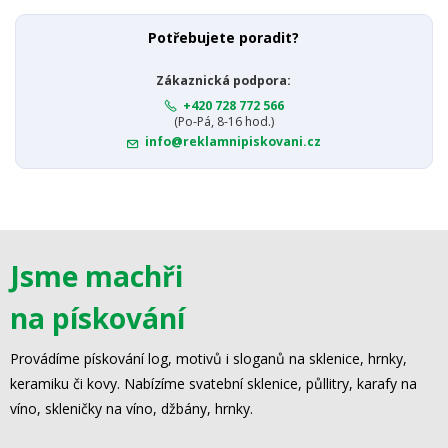
Potřebujete poradit?
Zákaznická podpora:
+420 728 772 566
(Po-Pá, 8-16 hod.)
info@reklamnipiskovani.cz
Jsme machři
na pískování
Provádíme pískování log, motivů i sloganů na sklenice, hrnky,
keramiku či kovy. Nabízíme svatební sklenice, půllitry, karafy na
víno, skleničky na víno, džbány, hrnky.