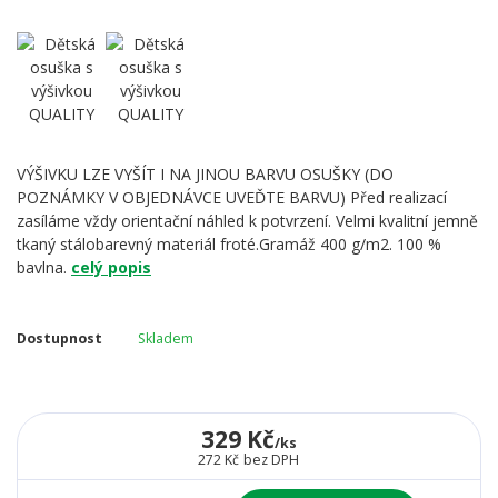
VÝŠIVKU LZE VYŠÍT I NA JINOU BARVU OSUŠKY (DO
POZNÁMKY V OBJEDNÁVCE UVEĎTE BARVU) Před realizací
zasíláme vždy orientační náhled k potvrzení. Velmi kvalitní jemně
tkaný stálobarevný materiál froté.Gramáž 400 g/m2. 100 %
bavlna.
celý popis
Dostupnost
Skladem
329 Kč
/
ks
272 Kč
bez DPH