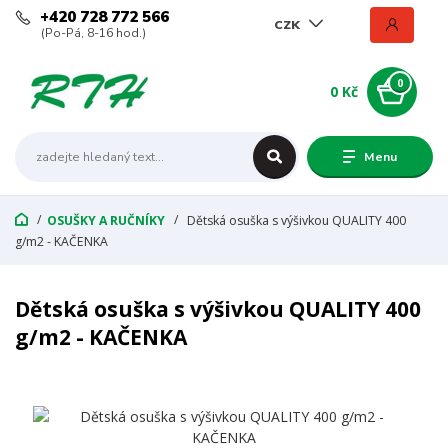
+420 728 772 566
CZK
(Po-Pá, 8-16 hod.)
0
0 Kč
Menu
OSUŠKY A RUČNÍKY
Dětská osuška s výšivkou QUALITY 400
g/m2 - KAČENKA
Dětská osuška s výšivkou QUALITY 400
g/m2 - KAČENKA