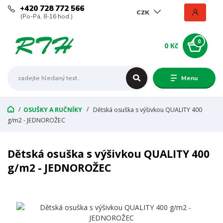
+420 728 772 566
CZK
(Po-Pá, 8-16 hod.)
0
0 Kč
Menu
OSUŠKY A RUČNÍKY
Dětská osuška s výšivkou QUALITY 400
g/m2 - JEDNOROŽEC
Dětská osuška s výšivkou QUALITY 400
g/m2 - JEDNOROŽEC