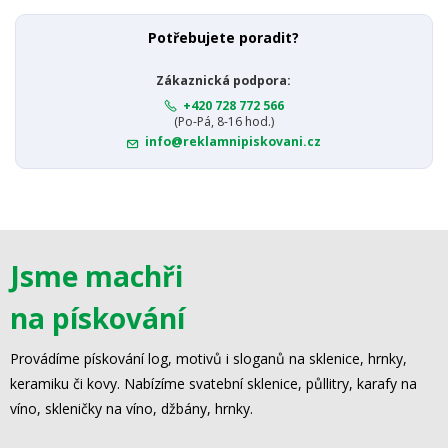
Potřebujete poradit?
Zákaznická podpora:
+420 728 772 566
(Po-Pá, 8-16 hod.)
info@reklamnipiskovani.cz
Jsme machři
na pískování
Provádíme pískování log, motivů i sloganů na sklenice, hrnky,
keramiku či kovy. Nabízíme svatební sklenice, půllitry, karafy na
víno, skleničky na víno, džbány, hrnky.