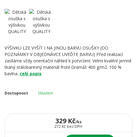
VÝŠIVKU LZE VYŠÍT I NA JINOU BARVU OSUŠKY (DO
POZNÁMKY V OBJEDNÁVCE UVEĎTE BARVU) Před realizací
zasíláme vždy orientační náhled k potvrzení. Velmi kvalitní jemně
tkaný stálobarevný materiál froté.Gramáž 400 g/m2. 100 %
bavlna.
celý popis
Dostupnost
Skladem
329 Kč
/
ks
272 Kč
bez DPH