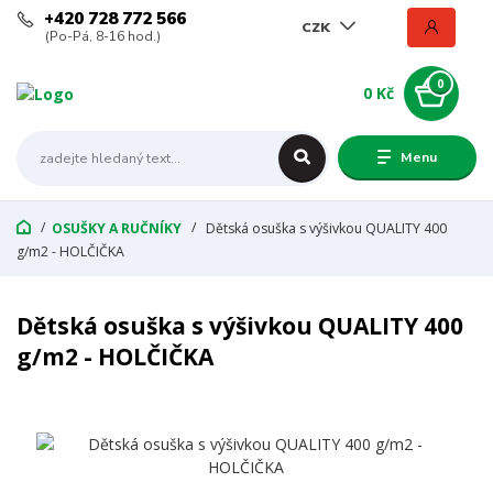
+420 728 772 566
CZK
(Po-Pá, 8-16 hod.)
0
0 Kč
Menu
OSUŠKY A RUČNÍKY
Dětská osuška s výšivkou QUALITY 400
g/m2 - HOLČIČKA
Dětská osuška s výšivkou QUALITY 400
g/m2 - HOLČIČKA