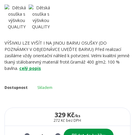
VÝŠIVKU LZE VYŠÍT I NA JINOU BARVU OSUŠKY (DO
POZNÁMKY V OBJEDNÁVCE UVEĎTE BARVU) Před realizací
zasíláme vždy orientační náhled k potvrzení. Velmi kvalitní jemně
tkaný stálobarevný materiál froté.Gramáž 400 g/m2. 100 %
bavlna.
celý popis
Dostupnost
Skladem
329 Kč
/
ks
272 Kč
bez DPH