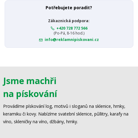
Potřebujete poradit?
Zákaznická podpora:
+420 728 772 566
(Po-Pá, 8-16 hod.)
info@reklamnipiskovani.cz
Jsme machři
na pískování
Provádíme pískování log, motivů i sloganů na sklenice, hrnky,
keramiku či kovy. Nabízíme svatební sklenice, půllitry, karafy na
víno, skleničky na víno, džbány, hrnky.