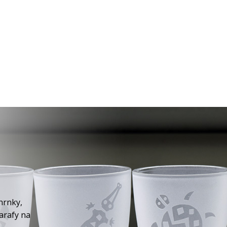
hrnky,
karafy na