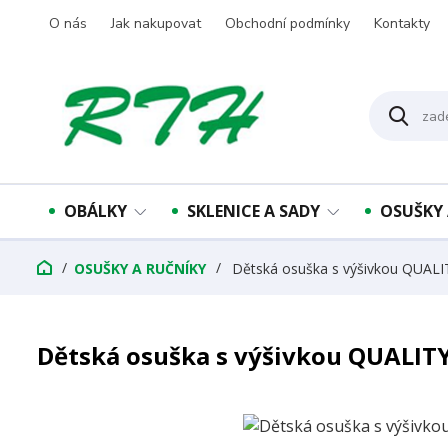
O nás
Jak nakupovat
Obchodní podmínky
Kontakty
OBÁLKY
SKLENICE A SADY
OSUŠKY 
OSUŠKY A RUČNÍKY
Dětská osuška s výšivkou QUALI
Dětská osuška s výšivkou QUALITY