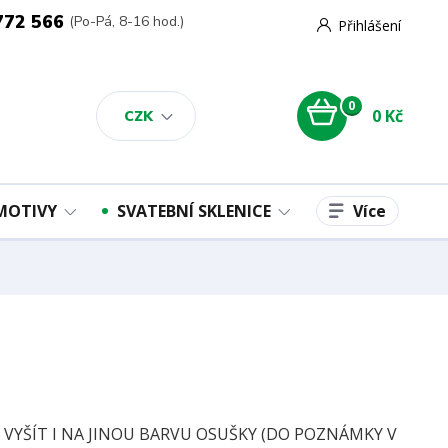
772 566
(Po-Pá, 8-16 hod.)
Přihlášení
0
0 Kč
CZK
Více
 MOTIVY
SVATEBNÍ SKLENICE
E VYŠÍT I NA JINOU BARVU OSUŠKY (DO POZNÁMKY V