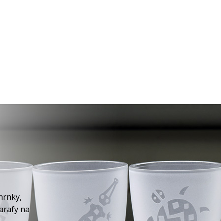
hrnky,
karafy na