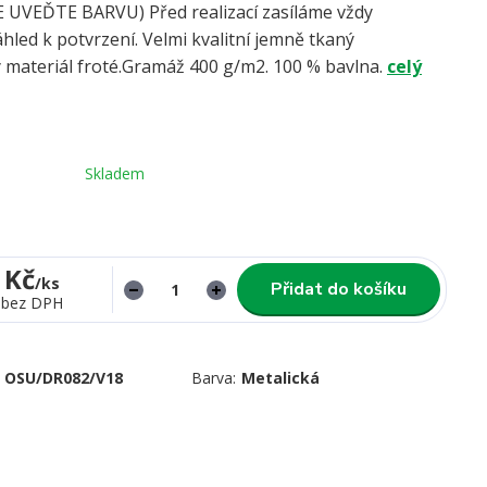
UVEĎTE BARVU) Před realizací zasíláme vždy
hled k potvrzení. Velmi kvalitní jemně tkaný
 materiál froté.Gramáž 400 g/m2. 100 % bavlna.
celý
Skladem
 Kč
/
ks
Přidat do košíku
bez DPH
OSU/DR082/V18
Barva:
Metalická