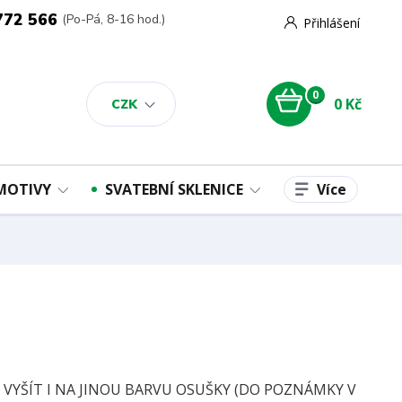
772 566
(Po-Pá, 8-16 hod.)
Přihlášení
0
0 Kč
CZK
Více
 MOTIVY
SVATEBNÍ SKLENICE
E VYŠÍT I NA JINOU BARVU OSUŠKY (DO POZNÁMKY V