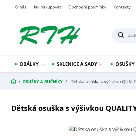
O nás
Jak nakupovat
Obchodní podmínky
Kontakty
OBÁLKY
SKLENICE A SADY
OSUŠKY 
OSUŠKY A RUČNÍKY
Dětská osuška s výšivkou QUALI
Dětská osuška s výšivkou QUALITY