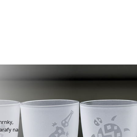
hrnky,
karafy na