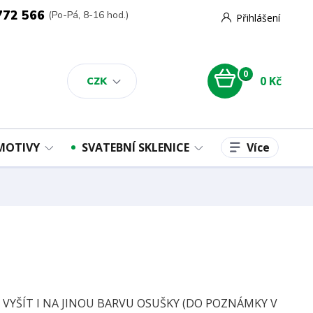
772 566
(Po-Pá, 8-16 hod.)
Přihlášení
0
0 Kč
CZK
Více
 MOTIVY
SVATEBNÍ SKLENICE
E VYŠÍT I NA JINOU BARVU OSUŠKY (DO POZNÁMKY V