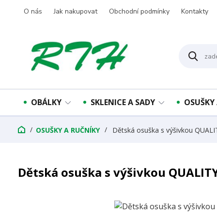
O nás
Jak nakupovat
Obchodní podmínky
Kontakty
OBÁLKY
SKLENICE A SADY
OSUŠKY 
OSUŠKY A RUČNÍKY
Dětská osuška s výšivkou QUALI
Dětská osuška s výšivkou QUALITY