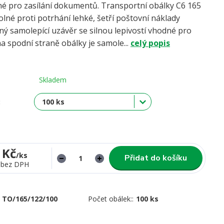
né pro zasílání dokumentů. Transportní obálky C6 165
lné proti potrhání lehké, šetří poštovní náklady
ný samolepící uzávěr se silnou lepivostí vhodné pro
 spodní straně obálky je samole...
celý popis
Skladem
:
 Kč
/
ks
Přidat do košíku
bez DPH
TO/165/122/100
Počet obálek::
100 ks