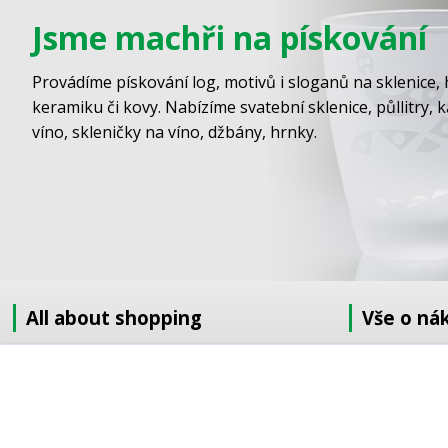
Jsme machři na pískování
Provádíme pískování log, motivů i sloganů na sklenice, 
keramiku či kovy. Nabízíme svatební sklenice, půllitry, 
víno, skleničky na víno, džbány, hrnky.
All about shopping
Vše o ná
About us
Jak nakupov
How to shop
Obchodní po
Terms and Conditions
GDPR
Delivery
Doprava