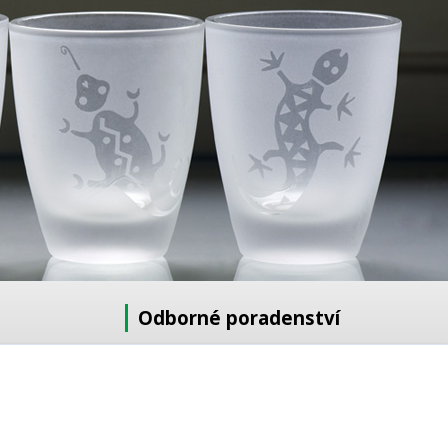
Odborné poradenství
Potřebujete poradit s výběrem?
Neváhejte se zeptat:
+420 728 772 566
8 -16 h