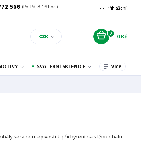
772 566
(Po-Pá, 8-16 hod.)
Přihlášení
0
0 Kč
CZK
Více
 MOTIVY
SVATEBNÍ SKLENICE
bály se silnou lepivostí k přichycení na stěnu obalu