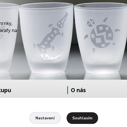
hrnky,
karafy na
kupu
O nás
at
O nás
dmínky
Fotogalerie
Kontakty
Souhlasím
Nastavení
Ochrana osobních údajů