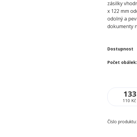
zásilky vhod
x 122 mm odo
odolný a pev
dokumenty na
Dostupnost
Počet obálek
133
110 Kč
Číslo produktu: