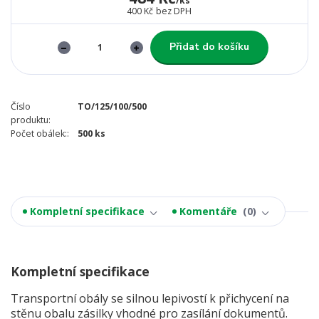
/
ks
400 Kč
bez DPH
Přidat do košíku
Číslo
TO/125/100/500
produktu:
Počet obálek::
500 ks
Kompletní specifikace
Komentáře
0
Kompletní specifikace
Transportní obály se silnou lepivostí k přichycení na
stěnu obalu zásilky vhodné pro zasílání dokumentů.