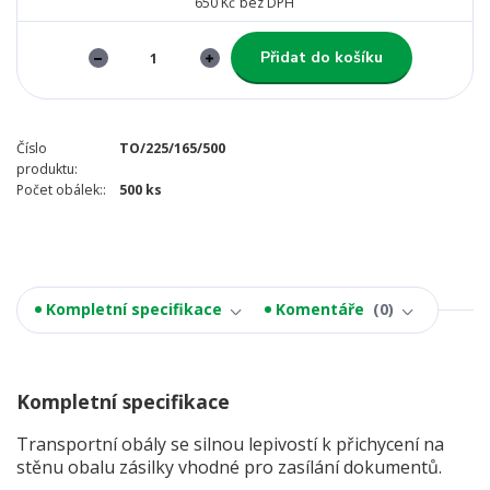
650 Kč
bez DPH
Přidat do košíku
Číslo
TO/225/165/500
produktu:
Počet obálek::
500 ks
Kompletní specifikace
Komentáře
0
Kompletní specifikace
Transportní obály se silnou lepivostí k přichycení na
stěnu obalu zásilky vhodné pro zasílání dokumentů.