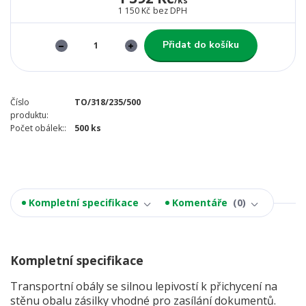
/
ks
1 150 Kč
bez DPH
Přidat do košíku
Číslo
TO/318/235/500
produktu:
Počet obálek::
500 ks
Kompletní specifikace
Komentáře
0
Kompletní specifikace
Transportní obály se silnou lepivostí k přichycení na
stěnu obalu zásilky vhodné pro zasílání dokumentů.